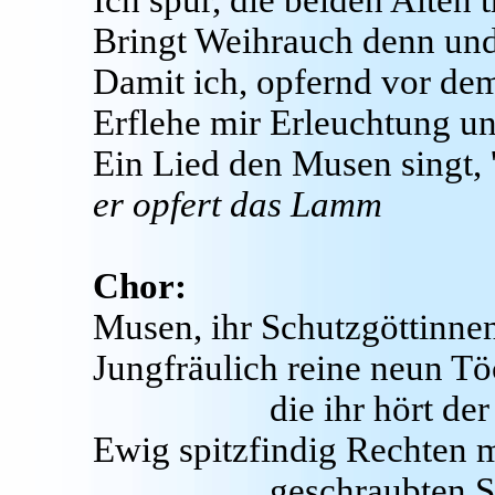
Ich spür, die beiden Alten t
Bringt Weihrauch denn un
Damit ich, opfernd vor de
Erflehe mir Erleuchtung u
Ein Lied den Musen singt, '
er opfert das Lamm
Chor:
Musen, ihr Schutzgöttinnen
Jungfräulich reine neun Tö
die ihr hört de
Ewig spitzfindig Rechten m
geschraubten S